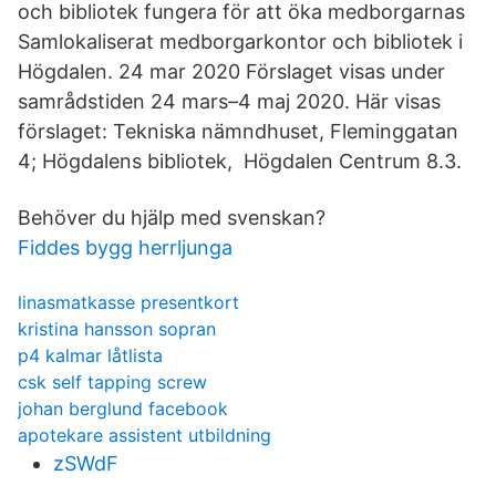
och bibliotek fungera för att öka medborgarnas
Samlokaliserat medborgarkontor och bibliotek i
Högdalen. 24 mar 2020 Förslaget visas under
samrådstiden 24 mars–4 maj 2020. Här visas
förslaget: Tekniska nämndhuset, Fleminggatan
4; Högdalens bibliotek, Högdalen Centrum 8.3.
Behöver du hjälp med svenskan?
Fiddes bygg herrljunga
linasmatkasse presentkort
kristina hansson sopran
p4 kalmar låtlista
csk self tapping screw
johan berglund facebook
apotekare assistent utbildning
zSWdF