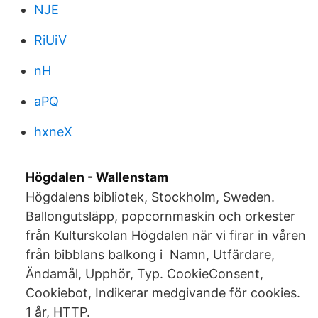
NJE
RiUiV
nH
aPQ
hxneX
Högdalen - Wallenstam
Högdalens bibliotek, Stockholm, Sweden.
Ballongutsläpp, popcornmaskin och orkester
från Kulturskolan Högdalen när vi firar in våren
från bibblans balkong i Namn, Utfärdare,
Ändamål, Upphör, Typ. CookieConsent,
Cookiebot, Indikerar medgivande för cookies.
1 år, HTTP.