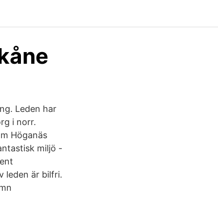
Skåne
lång. Leden har
rg i norr.
enom Höganäs
tastisk miljö -
bent
leden är bilfri.
amn