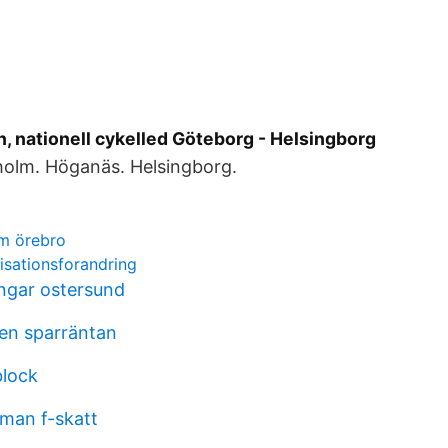
, nationell cykelled Göteborg - Helsingborg
holm. Höganäs. Helsingborg.
öm örebro
isationsforandring
ingar ostersund
en sparräntan
block
man f-skatt