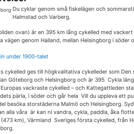
Du cyklar genom små fiskelägen och sommarst
Halmstad och Varberg.
bilden ovan) är en 395 km lång cykelled med vacker
la vägen genom Halland, mellan Helsingborg i söder 
n under 1900-talet
 cykelled ges till högkvalitativa cykelleder som Den 
llan Göteborg och Helsingborg och är 395 Cykla län
 Europas vackraste cykelled – och Kattegattleden star
ets pärla, i söder och går hela Vill du uppleva ett pu
del besöka storstäderna Malmö och Helsingborg. Syd
lla våra är kan ni vandra, cykla, paddla, åka flotte,
t (473 km), Värmland Sveriges första cykelled, från H
eborg.