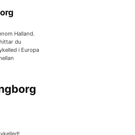
org
genom Halland.
hittar du
ykelled i Europa
mellan
ingborg
ykelled!