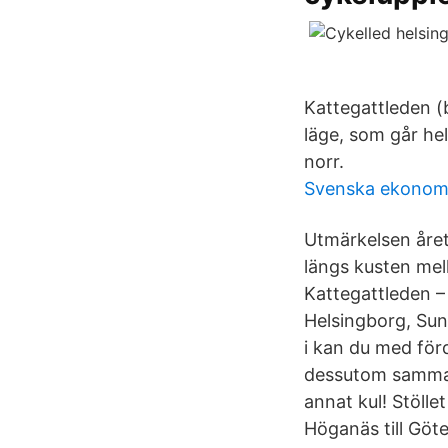
Kattegattleden (
läge, som går he
norr.
Svenska ekonomi
Utmärkelsen årets
längs kusten me
Kattegattleden –
Helsingborg, Sund
i kan du med för
dessutom samman a
annat kul! Stölle
Höganäs till Göt