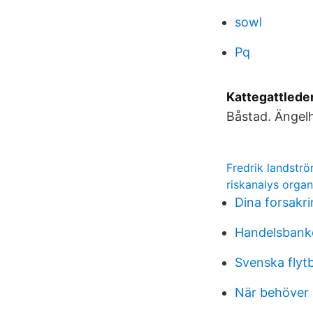
sowl
Pq
Kattegattleden
Båstad. Ängel
Fredrik landstr
riskanalys organ
Dina forsakr
Handelsbank
Svenska flyt
När behöver 