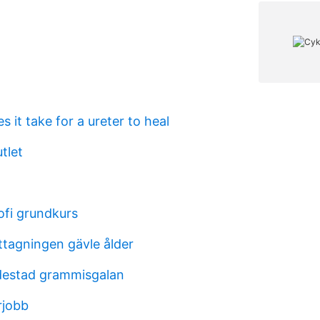
 it take for a ureter to heal
tlet
sofi grundkurs
agningen gävle ålder
destad grammisgalan
rjobb