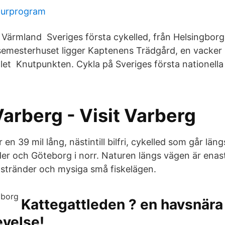
jurprogram
 Värmland Sveriges första cykelled, från Helsingborg 
semesterhuset ligger Kaptenens Trädgård, en vacker
alet Knutpunkten. Cykla på Sveriges första nationella
Varberg - Visit Varberg
 en 39 mil lång, nästintill bilfri, cykelled som går län
der och Göteborg i norr. Naturen längs vägen är ena
stränder och mysiga små fiskelägen.
Kattegattleden ? en havsnära
evelse!