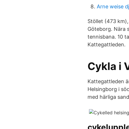
Arne weise d
Stöllet (473 km),
Göteborg. Nära 
tennisbana. 10 t
Kattegattleden.
Cykla i 
Kattegattleden är
Helsingborg i sö
med härliga sand
cykeluppl