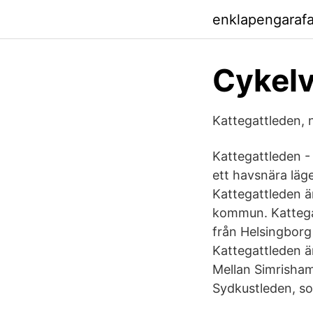
enklapengaraf
Cykelv
Kattegattleden, 
Kattegattleden - 
ett havsnära läge
Kattegattleden ä
kommun. Kattegat
från Helsingborg 
Kattegattleden är
Mellan Simrisham
Sydkustleden, som