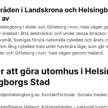
åden i Landskrona och Helsingb
 av
elsingborg i söder och Göteborg i norr, hela vägen 
 indelad i åtta delsträckor och under dessa sträckor 
smål, Sveriges första nationella cykelled och årets c
 km lång cykelled med unikt havsnära läge, som går 
der och Göteborg i norr, hela vägen genom Halland.
r att göra utomhus i Hels
ngborgs Stad
iljenhelsingborg.se. Kontaktformulär. Sociala medier.
dde/Region Halland. Kattegattleden – nationell turistc