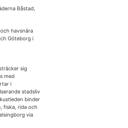
äderna Båstad,
t och havsnära
och Göteborg i
sträcker sig
gs med
tar i
lserande stadsliv
kustleden binder
 fiska, rida och
elsingborg via