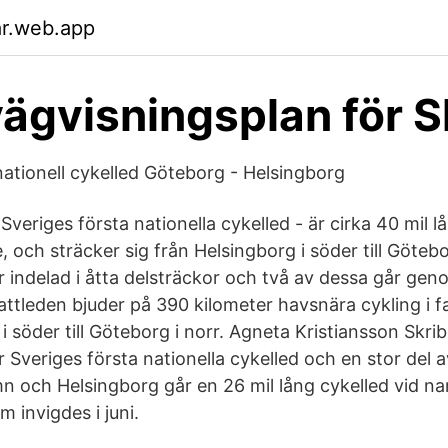
ar.web.app
ägvisningsplan för 
nationell cykelled Göteborg - Helsingborg
Sveriges första nationella cykelled - är cirka 40 mil 
, och sträcker sig från Helsingborg i söder till Götebo
r indelad i åtta delsträckor och två av dessa går g
tleden bjuder på 390 kilometer havsnära cykling i fan
i söder till Göteborg i norr. Agneta Kristiansson Skri
 Sveriges första nationella cykelled och en stor del av 
n och Helsingborg går en 26 mil lång cykelled vid n
 invigdes i juni.