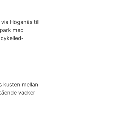
via Höganäs till
 park med
 cykelled-
gs kusten mellan
stående vacker