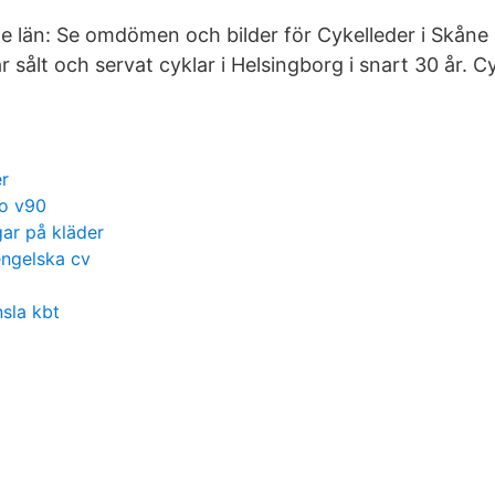
ne län: Se omdömen och bilder för Cykelleder i Skåne 
ar sålt och servat cyklar i Helsingborg i snart 30 år. 
er
o v90
gar på kläder
ngelska cv
sla kbt