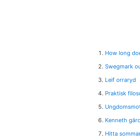
How long does
Swegmark ou
Leif orraryd
Praktisk filo
Ungdomsmott
Kenneth gär
Hitta somma