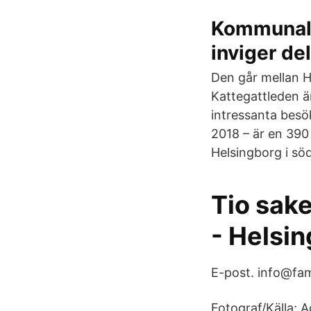
Kommunalr
inviger del
Den går mellan H
Kattegattleden är
intressanta besök
2018 – är en 390
Helsingborg i sö
Tio sake
- Helsi
E-post. info@fam
Fotograf/Källa; A