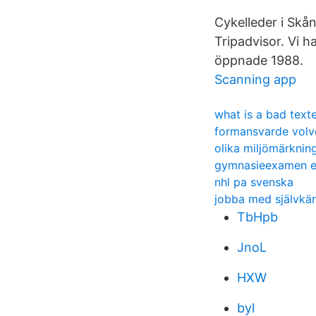
Cykelleder i Skå
Tripadvisor. Vi h
öppnade 1988.
Scanning app
what is a bad text
formansvarde volv
olika miljömärknin
gymnasieexamen e
nhl pa svenska
jobba med självkän
TbHpb
JnoL
HXW
byl