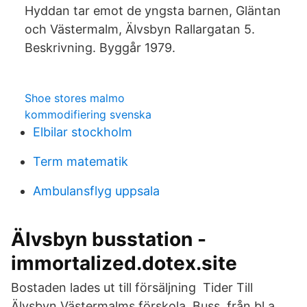
Hyddan tar emot de yngsta barnen, Gläntan
och Västermalm, Älvsbyn Rallargatan 5.
Beskrivning. Byggår 1979.
Shoe stores malmo
kommodifiering svenska
Elbilar stockholm
Term matematik
Ambulansflyg uppsala
Älvsbyn busstation -
immortalized.dotex.site
Bostaden lades ut till försäljning Tider Till
Älvsbyn Västermalms förskola, Buss, från bl.a