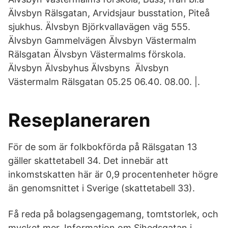
Älvsbyn Rälsgatan, Arvidsjaur busstation, Piteå
sjukhus. Älvsbyn Björkvallavägen väg 555.
Älvsbyn Gammelvägen Älvsbyn Västermalm
Rälsgatan Älvsbyn Västermalms förskola.
Älvsbyn Älvsbyhus Älvsbyns Älvsbyn
Västermalm Rälsgatan 05.25 06.40. 08.00. |.
Reseplaneraren
För de som är folkbokförda på Rälsgatan 13
gäller skattetabell 34. Det innebär att
inkomstskatten här är 0,9 procentenheter högre
än genomsnittet i Sverige (skattetabell 33).
Få reda på bolagsengagemang, tomtstorlek, och
mycket mer. Information om Sihedsgatan i