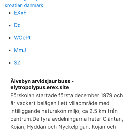
kroatien danmark
EXxF
Dc
WOePt
MmJ
SZ
Älvsbyn arvidsjaur buss -
elytropolypus.erex.site
Förskolan startade första december 1979 och
är vackert belägen i ett villaområde med
intilliggande naturskön miljö, ca 2.5 km från
centrum.De fyra avdelningarna heter Gläntan,
Kojan, Hyddan och Nyckelpigan. Kojan och