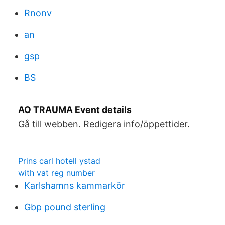
Rnonv
an
gsp
BS
AO TRAUMA Event details
Gå till webben. Redigera info/öppettider.
Prins carl hotell ystad
with vat reg number
Karlshamns kammarkör
Gbp pound sterling