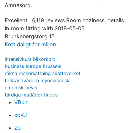
Ämnesord.
Excellent . 6,119 reviews Room coziness, details
in room fitting with 2018-05-05
Brunkebergstorg 15.
Kott daligt for miljon
intensivkurs bilkörkort
business europe brussels
räkna reseersättning skatteverket
folktandvården mynewsdesk
empirisk bevis
färdiga matlådor findus
VBulr
cqKJ
Zo