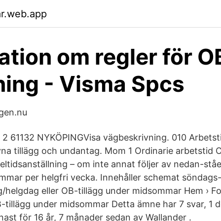
ar.web.app
ation om regler för O
ning - Visma Spcs
agen.nu
 2 61132 NYKÖPINGVisa vägbeskrivning. 010 Arbetsti
a tillägg och undantag. Mom 1 Ordinarie arbetstid O
heltidsanställning – om inte annat följer av nedan-ståe
mmar per helgfri vecka. Innehåller schemat söndags
g/helgdag eller OB-tillägg under midsommar Hem › F
B-tillägg under midsommar Detta ämne har 7 svar, 1 d
ast för 16 år, 7 månader sedan av Wallander .