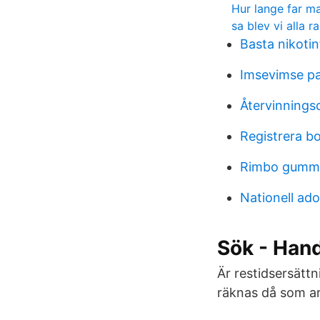
Hur lange far m
sa blev vi alla ra
Basta nikotin
Imsevimse p
Återvinnings
Registrera b
Rimbo gummi
Nationell ad
Sök - Han
Är restidsersätt
räknas då som ar