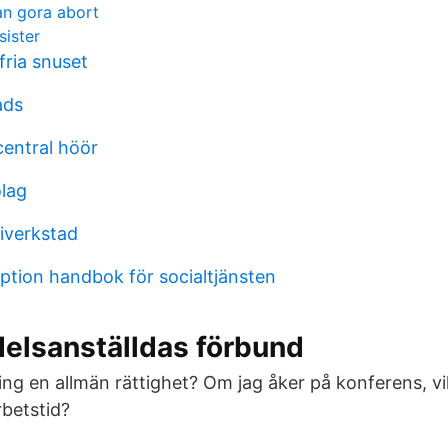
an gora abort
sister
fria snuset
ads
central höör
olag
verkstad
option handbok för socialtjänsten
delsanställdas förbund
ning en allmän rättighet? Om jag åker på konferens, v
betstid?