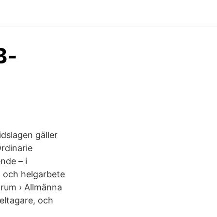
B-
dslagen gäller
rdinarie
nde – i
- och helgarbete
orum › Allmänna
eltagare, och