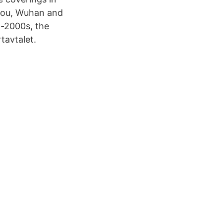
zhou, Wuhan and
d-2000s, the
tavtalet.