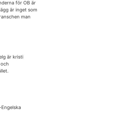
underna för OB är
lägg är inget som
n branschen man
g är kristi
 och
llet.
a-Engelska