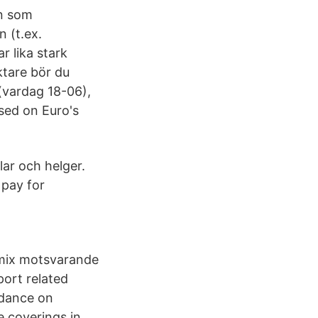
on som
 (t.ex.
r lika stark
ktare bör du
 (vardag 18-06),
sed on Euro's
lar och helger.
 pay for
elmix motsvarande
port related
dance on
e coverings in