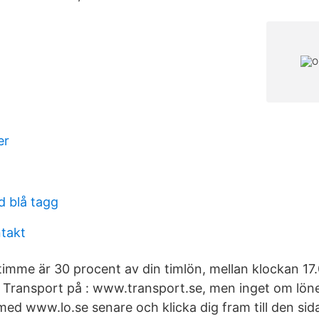
er
d blå tagg
takt
 timme är 30 procent av din timlön, mellan klockan 17
ån Transport på : www.transport.se, men inget om löne
med www.lo.se senare och klicka dig fram till den sid