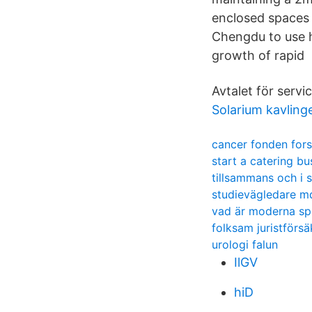
enclosed spaces 
Chengdu to use h
growth of rapid 
Avtalet för servi
Solarium kavling
cancer fonden for
start a catering bu
tillsammans och i 
studievägledare m
vad är moderna sp
folksam juristförs
urologi falun
IlGV
hiD