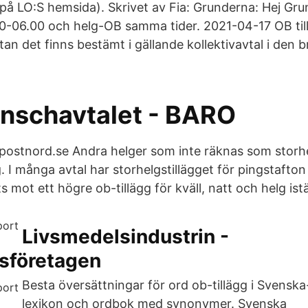
s på LO:S hemsida). Skrivet av Fia: Grunderna: Hej Gr
-06.00 och helg-OB samma tider. 2021-04-17 OB til
utan det finns bestämt i gällande kollektivavtal i de
nschavtalet - BARO
 postnord.se Andra helger som inte räknas som storhel
 I många avtal har storhelgstillägget för pingstafton
 mot ett högre ob-tillägg för kväll, natt och helg istä
Livsmedelsindustrin -
sföretagen
Besta översättningar för ord ob-tillägg i Svensk
lexikon och ordbok med synonymer. Svenska