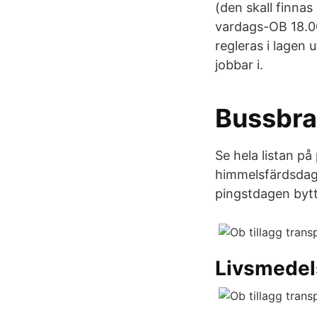
(den skall finna
vardags-OB 18.00
regleras i lagen 
jobbar i.
Bussbra
Se hela listan på
himmelsfärdsdag.
pingstdagen bytts
Livsmedel