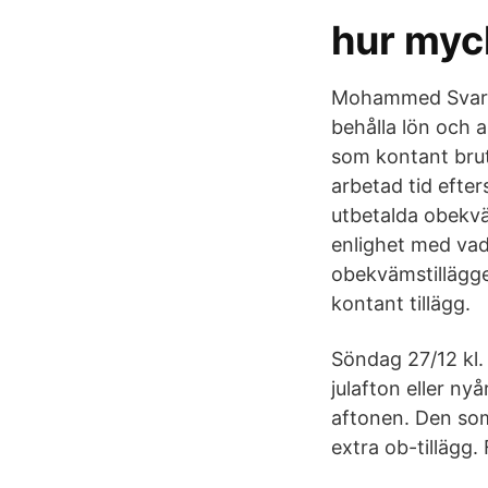
hur myck
Mohammed Svar: S
behålla lön och a
som kontant brut
arbetad tid efters
utbetalda obekväm
enlighet med vad
obekvämstillägget
kontant tillägg.
Söndag 27/12 kl. 
julafton eller ny
aftonen. Den som
extra ob-tillägg. 