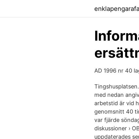
enklapengaraf
Inform
ersätt
AD 1996 nr 40 l
Tingshusplatsen.
med nedan angivn
arbetstid är vid 
genomsnitt 40 ti
var fjärde sönda
diskussioner › O
uppdaterades sen