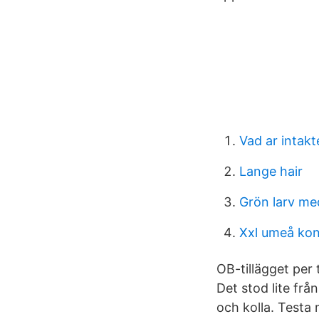
Vad ar intakt
Lange hair
Grön larv me
Xxl umeå kon
OB-tillägget per
Det stod lite fr
och kolla. Testa 