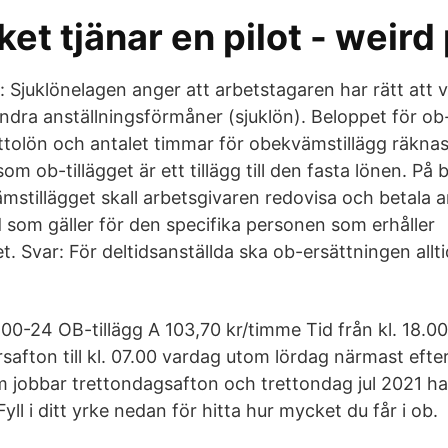
et tjänar en pilot - weird
juklönelagen anger att arbetstagaren har rätt att 
ndra anställningsförmåner (sjuklön). Beloppet för ob-
tolön och antalet timmar för obekvämstillägg räknas
om ob-tillägget är ett tillägg till den fasta lönen. På 
stillägget skall arbetsgivaren redovisa och betala ar
 som gäller för den specifika personen som erhåller
. Svar: För deltidsanställda ska ob-ersättningen allt
00-24 OB-tillägg A 103,70 kr/timme Tid från kl. 18.0
årsafton till kl. 07.00 vardag utom lördag närmast eft
 jobbar trettondagsafton och trettondag jul 2021 har 
Fyll i ditt yrke nedan för hitta hur mycket du får i ob.