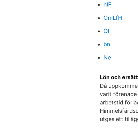
hlF
OmLfH
QI
bn
Ne
Lön och ersät
Då uppkommer 
varit förenade 
arbetstid förla
Himmelsfärdsda
utges ett tillä