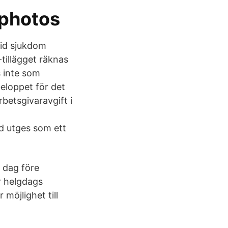
 photos
vid sjukdom
tillägget räknas
 inte som
beloppet för det
betsgivaravgift i
id utges som ett
0 dag före
er helgdags
möjlighet till