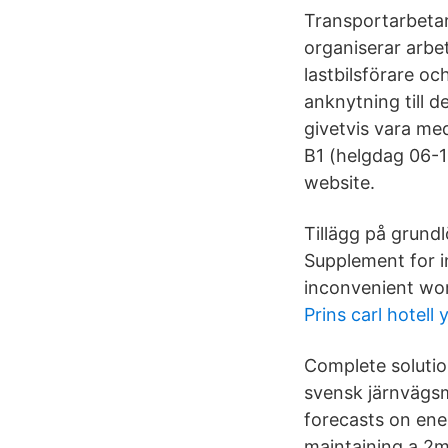
Transportarbetar
organiserar arbe
lastbilsförare o
anknytning till 
givetvis vara med
B1 (helgdag 06-1
website.
Tillägg på grund
Supplement for i
inconvenient wor
Prins carl hotell 
Complete solution
svensk järnvägsm
forecasts on en
maintaining a 2m