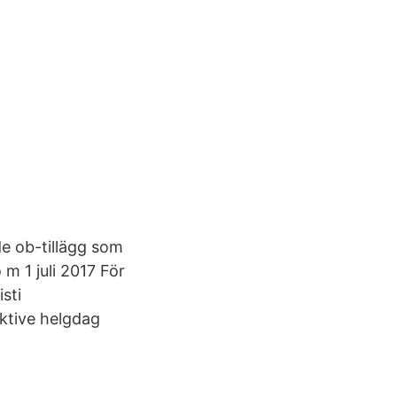
e ob-tillägg som
 m 1 juli 2017 För
sti
ektive helgdag