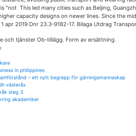
is "not This led many cities such as Beijing, Guang
igher capacity designs on newer lines. Since the mi
1 apr 2019 Dnr 23.3-9182-17. Bilaga Utdrag Transpor
ce och tjänster Ob-tillägg. Form av ersättning.
e
skare
siness in philippines
samförstånd – ett nytt begrepp för gärningsmannaskap
dh västerås
råk steg 3
äkring akademiker