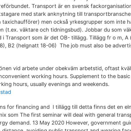
eförbundet. Transport är en svensk fackorganisati
tstagare med stark anknytning till transportbranschen
ch taxichaufförer) men också yrkesgrupper som inte ha
den (t.ex. väktare och tidningsbud). Jobbar du som vä
 i Transport som är det OB- tillägg. Tillägg fr o m, A
8), B2 (helgnatt 18-06) The job must also be adverti
lönen vid arbete under obekväm arbetstid, oftast kväl
nconvenient working hours. Supplement to the basic
king hours, usually evenings and weekends.
ystad
s for financing and I tillägg till detta finns det en 
ix som The first seminar will deal with general trans
ergy demand. 13 May 2020 However, government gui
 distance, avoiding public transport and wearing fac