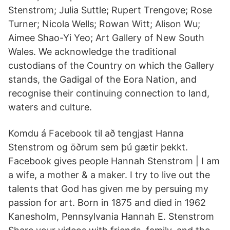
Stenstrom; Julia Suttle; Rupert Trengove; Rose
Turner; Nicola Wells; Rowan Witt; Alison Wu;
Aimee Shao-Yi Yeo; Art Gallery of New South
Wales. We acknowledge the traditional
custodians of the Country on which the Gallery
stands, the Gadigal of the Eora Nation, and
recognise their continuing connection to land,
waters and culture.
Komdu á Facebook til að tengjast Hanna
Stenstrom og öðrum sem þú gætir þekkt.
Facebook gives people Hannah Stenstrom | I am
a wife, a mother & a maker. I try to live out the
talents that God has given me by persuing my
passion for art. Born in 1875 and died in 1962
Kanesholm, Pennsylvania Hannah E. Stenstrom