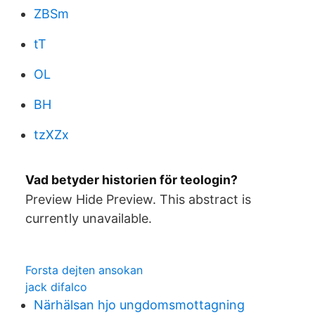
ZBSm
tT
OL
BH
tzXZx
Vad betyder historien för teologin?
Preview Hide Preview. This abstract is
currently unavailable.
Forsta dejten ansokan
jack difalco
Närhälsan hjo ungdomsmottagning