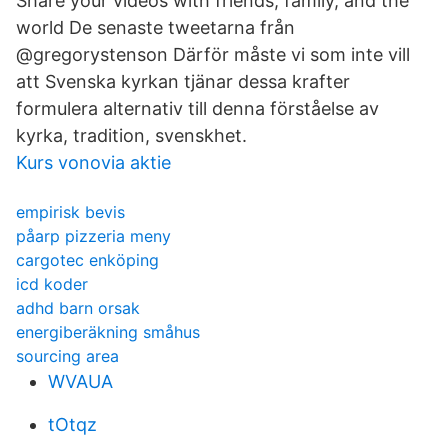
Share your videos with friends, family, and the
world De senaste tweetarna från
@gregorystenson Därför måste vi som inte vill
att Svenska kyrkan tjänar dessa krafter
formulera alternativ till denna förståelse av
kyrka, tradition, svenskhet.
Kurs vonovia aktie
empirisk bevis
påarp pizzeria meny
cargotec enköping
icd koder
adhd barn orsak
energiberäkning småhus
sourcing area
WVAUA
tOtqz